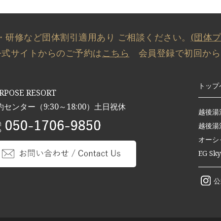
・研修など団体割引適用あり
ご相談ください。
(団体
公式サイトからのご予約は
こちら
会員登録で初回からさ
トップ
RPOSE RESORT
約センター（9:30～18:00）土日祝休
越後湯
越後湯沢
オーシ
EG Sk
公