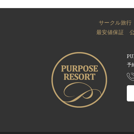
サークル旅行
最安値保証 
PU
予