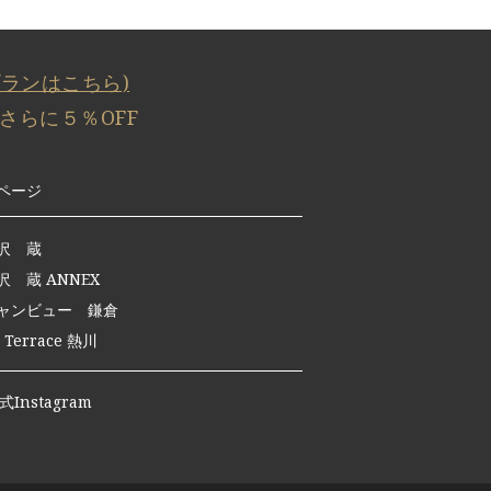
プランはこちら)
らに５％OFF
ページ
沢 蔵
 蔵 ANNEX
ャンビュー 鎌倉
y Terrace 熱川
式Instagram