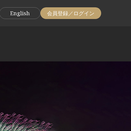
English
会員登録／ログイン
TOP
越後湯沢「蔵」
echigo yuzawa "KURA"
オーシャンビュー鎌倉
echigo yuzawa "KURA" ANNEX
EG Sky terrace 熱川
OceanView KAMAKURA
EG Sky Terrace ATAGAWA